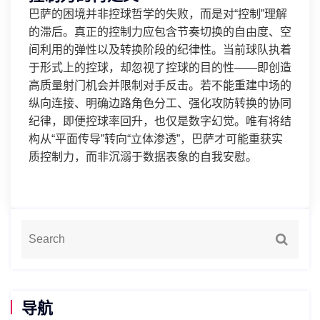
巴萨的困境并非控球哲学的失败，而是对“控制”理解
的滞后。真正的控制力应包含节奏切换的自由度、空
间利用的弹性以及转换阶段的纪律性。当前球队执着
于形式上的控球，却忽视了控球的目的性——即创造
高质量射门机会并限制对手反击。若不能重建中场的
纵向连接、明确边路角色分工、强化攻防转换的协同
纪律，即便控球率回升，也仅是数字幻觉。唯有将结
构从“平面传导”转向“立体渗透”，巴萨才可能重获实
质控制力，而非沉溺于数据表象的自我安慰。
导航