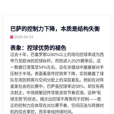
巴萨的控制力下降，本质是结构失衡
2026-04-14
表象：控球优势的褪色
过去十年，巴塞罗那以60%以上的场均控球率成为西
甲乃至欧洲的控球标杆。然而进入2025赛季后，这
一数据已滑落至54%左右，且在关键战中屡屡被对手
压制于半场。表面看是传控效率下降，实则暴露了球
队在攻防转换与空间分配上的深层紊乱。例如在对阵
皇家社会的比赛中，巴萨虽控球率达58%，却仅有两
次射正，中场频繁回传导致进攻节奏迟滞。这种“有
球无势”的状态，揭示出控球不再等同于控制——真
正的控制力应体现在对比赛节奏、空间压迫与转换时
机的综合掌控，而非单纯持球时间。