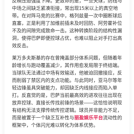
反映压迫强度下降。更致命的是，一旦失球，防线与
中场之间缺乏紧凑衔接，常出现15米以上的真空地
带。在对阵马竞的比赛中，格列兹曼一次中圈断球后
直塞，正是利用了加维前插未及时回防、阿劳霍补位
不及的间隙完成致命一击。这种转换阶段的结构性漏
洞，使得巴萨即便控球占优，也难以阻止对手打出高
效反击。
莱万多夫斯基的存在曾掩盖部分体系问题，但随着年
龄增长与跑动覆盖减少，其作用愈发局限于终结端。
当球队无法通过中场有效输送，他被迫回撤接应，反
而削弱了禁区内的支点功能。与此同时，亚马尔等年
轻边锋虽具突破能力，却因缺乏内线接应而陷入单
打。反直觉的是，巴萨当前最高效的进攻往往出现在
放弃控球、直接长传找前锋的场景——这恰恰说明现
有结构无法支撑传统传控逻辑。球员并非能力不足，
而是被置于一个缺乏互补性与
丽盈娱乐平台
流动性的
框架中，个体闪光难以转化为体系优势。