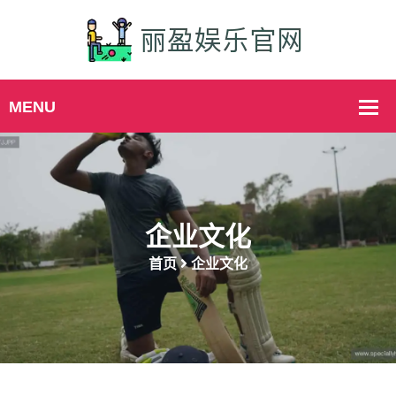
企业文化
首页
企业文化