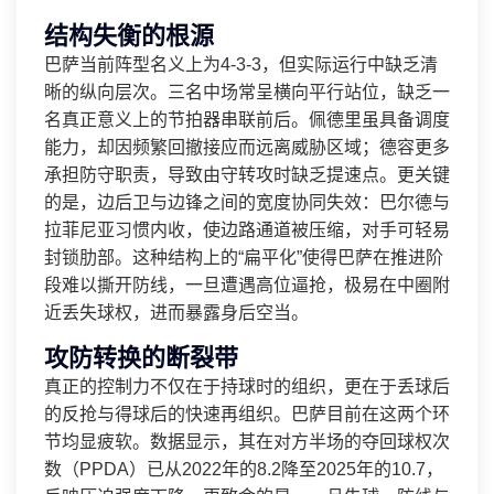
结构失衡的根源
巴萨当前阵型名义上为4-3-3，但实际运行中缺乏清
晰的纵向层次。三名中场常呈横向平行站位，缺乏一
名真正意义上的节拍器串联前后。佩德里虽具备调度
能力，却因频繁回撤接应而远离威胁区域；德容更多
承担防守职责，导致由守转攻时缺乏提速点。更关键
的是，边后卫与边锋之间的宽度协同失效：巴尔德与
拉菲尼亚习惯内收，使边路通道被压缩，对手可轻易
封锁肋部。这种结构上的“扁平化”使得巴萨在推进阶
段难以撕开防线，一旦遭遇高位逼抢，极易在中圈附
近丢失球权，进而暴露身后空当。
攻防转换的断裂带
真正的控制力不仅在于持球时的组织，更在于丢球后
的反抢与得球后的快速再组织。巴萨目前在这两个环
节均显疲软。数据显示，其在对方半场的夺回球权次
数（PPDA）已从2022年的8.2降至2025年的10.7，