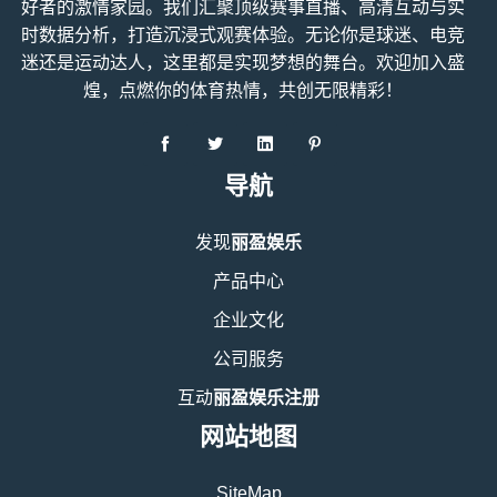
好者的激情家园。我们汇聚顶级赛事直播、高清互动与实
时数据分析，打造沉浸式观赛体验。无论你是球迷、电竞
迷还是运动达人，这里都是实现梦想的舞台。欢迎加入盛
煌，点燃你的体育热情，共创无限精彩！
导航
发现
丽盈娱乐
产品中心
企业文化
公司服务
互动
丽盈娱乐注册
网站地图
SiteMap